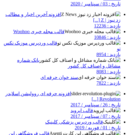
تاریخ : 03 / سپتامبر / 2020
افزونه آخرین اخبار و مطالب
زد نیوز | Z [...]
بازدید : 12236
قالب مجله خبری Woohoo
بازدید : 10846
قالب وردپرس موزیک نکس
تو
بازدید : 8954
بانک شماره
مشاغل و اصناف کل کشور
بازدید : 8083
سند خوان حرفه ای
بازدید : 7822
افزونه حرفه ای روولیشن اسلایدر
Revolution [...]
تاریخ : 26 / سپتامبر / 2017
قالب اپروید
تاریخ : 07 / سپتامبر / 2017
قالب وردپرس پزشکی کلینیک
تاریخ : 01 / فوریه / 2019
قالب فروشگاهی اپن