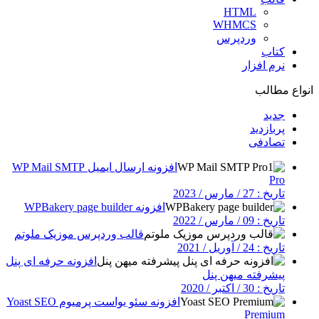
HTML
WHMCS
وردپرس
کتاب
نرم افزار
انواع مطالب
جدید
پربازدید
تصادفی
افزونه ارسال ایمیل WP Mail SMTP
Pro
تاریخ : 27 / مارس / 2023
افزونه WPBakery page builder
تاریخ : 09 / مارس / 2022
قالب وردپرس موزیک ملوتم
تاریخ : 24 / آوریل / 2021
افزونه حرفه ای پنل
پیشرفته میهن پنل
تاریخ : 30 / اکتبر / 2020
افزونه سئو یواست پرمیوم Yoast SEO
Premium