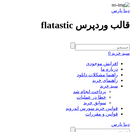
دینا پارس
قالب وردپرس flatastic
سبد خرید
0
افزایش موجودی
درباره ما
راهنما مشکلات دانلود
راهنمای خرید
سبد خرید
پرداخت انجام شد
خطا در عملیات
سوابق خرید
قوانین خرید سورس اندروید
قوانین و مقررات
دینا پارس