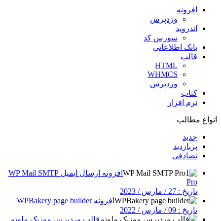
افزونه
وردپرس
اندروید
سورس کد
بانک اطلاعاتی
قالب
HTML
WHMCS
وردپرس
کتاب
نرم افزار
انواع مطالب
جدید
پربازدید
تصادفی
افزونه ارسال ایمیل WP Mail SMTP
Pro
تاریخ : 27 / مارس / 2023
افزونه WPBakery page builder
تاریخ : 09 / مارس / 2022
قالب وردپرس موزیک ملوتم