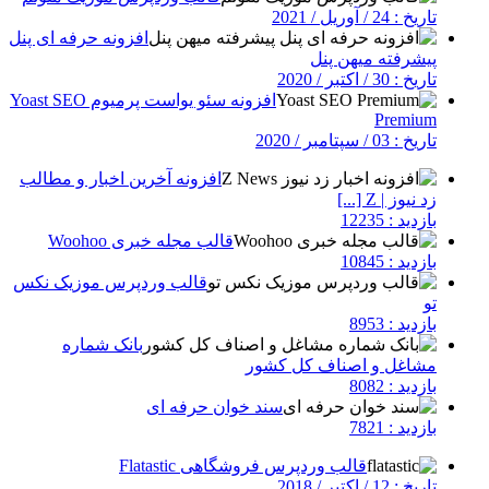
تاریخ : 24 / آوریل / 2021
افزونه حرفه ای پنل
پیشرفته میهن پنل
تاریخ : 30 / اکتبر / 2020
افزونه سئو یواست پرمیوم Yoast SEO
Premium
تاریخ : 03 / سپتامبر / 2020
افزونه آخرین اخبار و مطالب
زد نیوز | Z [...]
بازدید : 12235
قالب مجله خبری Woohoo
بازدید : 10845
قالب وردپرس موزیک نکس
تو
بازدید : 8953
بانک شماره
مشاغل و اصناف کل کشور
بازدید : 8082
سند خوان حرفه ای
بازدید : 7821
قالب وردپرس فروشگاهی Flatastic
تاریخ : 12 / اکتبر / 2018