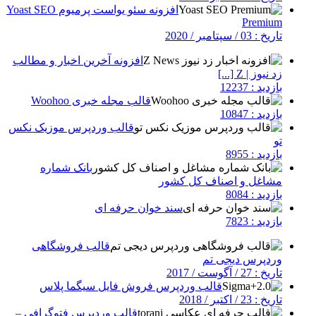
افزونه سئو یواست پرمیوم Yoast SEO
Premium
تاریخ : 03 / سپتامبر / 2020
افزونه آخرین اخبار و مطالب
زد نیوز | Z [...]
بازدید : 12237
قالب مجله خبری Woohoo
بازدید : 10847
قالب وردپرس موزیک نکس
تو
بازدید : 8955
بانک شماره
مشاغل و اصناف کل کشور
بازدید : 8084
سند خوان حرفه ای
بازدید : 7823
قالب فروشگاهی
وردپرس دیجی تم
تاریخ : 27 / آگوست / 2017
قالب وردپرس فروش فایل سیگما پلاس
تاریخ : 23 / اکتبر / 2018
قالب وردپرس فتوگرافی –