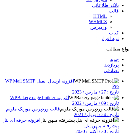
بانک اطلاعاتی
قالب
HTML
WHMCS
وردپرس
کتاب
نرم افزار
انواع مطالب
جدید
پربازدید
تصادفی
افزونه ارسال ایمیل WP Mail SMTP
Pro
تاریخ : 27 / مارس / 2023
افزونه WPBakery page builder
تاریخ : 09 / مارس / 2022
قالب وردپرس موزیک ملوتم
تاریخ : 24 / آوریل / 2021
افزونه حرفه ای پنل
پیشرفته میهن پنل
تاریخ : 30 / اکتبر / 2020