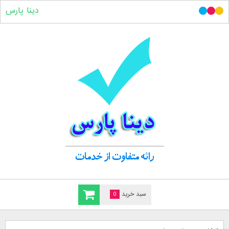
دینا پارس
سبد خرید
0