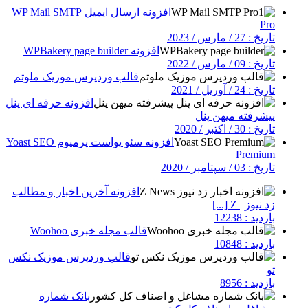
افزونه ارسال ایمیل WP Mail SMTP
Pro
تاریخ : 27 / مارس / 2023
افزونه WPBakery page builder
تاریخ : 09 / مارس / 2022
قالب وردپرس موزیک ملوتم
تاریخ : 24 / آوریل / 2021
افزونه حرفه ای پنل
پیشرفته میهن پنل
تاریخ : 30 / اکتبر / 2020
افزونه سئو یواست پرمیوم Yoast SEO
Premium
تاریخ : 03 / سپتامبر / 2020
افزونه آخرین اخبار و مطالب
زد نیوز | Z [...]
بازدید : 12238
قالب مجله خبری Woohoo
بازدید : 10848
قالب وردپرس موزیک نکس
تو
بازدید : 8956
بانک شماره