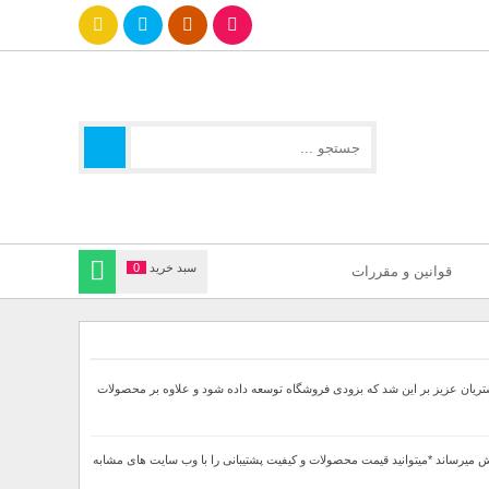
سبد خرید
0
قوانین و مقررات
جهت ارائه بهتر خدمات خدمت مشتریان عزیز بر این شد که بزودی فروشگاه توسعه داده شود و علاوه بر محصولات
ا 60درصد تخفیف دار بصورت لحاظ شده در قیمت نهایی به فروش میرساند *میتوانید قیمت محصولات و کیفیت پشتیبانی را با وب سایت های مشابه