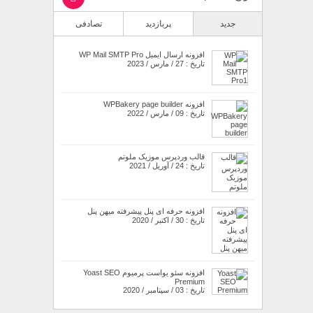
جدید
پربازدید
تصادفی
افزونه ارسال ایمیل WP Mail SMTP Pro
تاریخ : 27 / مارس / 2023
افزونه WPBakery page builder
تاریخ : 09 / مارس / 2022
قالب وردپرس موزیک ملوتم
تاریخ : 24 / آوریل / 2021
افزونه حرفه ای پنل پیشرفته میهن پنل
تاریخ : 30 / اکتبر / 2020
افزونه سئو یواست پرمیوم Yoast SEO
Premium
تاریخ : 03 / سپتامبر / 2020