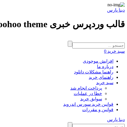
دینا پارس
قالب وردپرس خبری woohoo theme
سبد خرید
0
افزایش موجودی
درباره ما
راهنما مشکلات دانلود
راهنمای خرید
سبد خرید
پرداخت انجام شد
خطا در عملیات
سوابق خرید
قوانین خرید سورس اندروید
قوانین و مقررات
دینا پارس