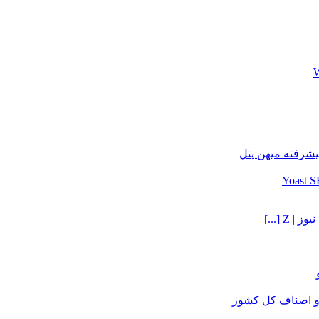
یشرفته میهن پنل
Z [...]
و اصناف کل کشور