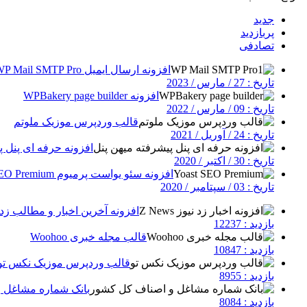
جدید
پربازدید
تصادفی
افزونه ارسال ایمیل WP Mail SMTP Pro
تاریخ : 27 / مارس / 2023
افزونه WPBakery page builder
تاریخ : 09 / مارس / 2022
قالب وردپرس موزیک ملوتم
تاریخ : 24 / آوریل / 2021
افزونه حرفه ای پنل پ
تاریخ : 30 / اکتبر / 2020
افزونه سئو یواست پرمیوم Yoast SEO Premium
تاریخ : 03 / سپتامبر / 2020
افزونه آخرین اخبار و مطالب زد نیوز | 
بازدید : 12237
قالب مجله خبری Woohoo
بازدید : 10847
قالب وردپرس موزیک نکس تو
بازدید : 8955
بانک شماره مشاغل 
بازدید : 8084