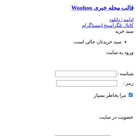
قالب مجله خبری Woohoo
ادامه / دانلود
کانال تلگرام
پیج اینستاگرام
سبد خرید
سبد خریدتان خالی است.
ورود به سایت
شناسه :
رمز :
مرا بخاطر بسپار
عضویت در سایت