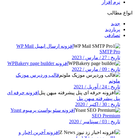
نرم افزار
انواع مطالب
جدید
پربازدید
تصادفی
افزونه ارسال ایمیل WP Mail
SMTP Pro
تاریخ : 27 / مارس / 2023
افزونه WPBakery page builder
تاریخ : 09 / مارس / 2022
قالب وردپرس موزیک
ملوتم
تاریخ : 24 / آوریل / 2021
افزونه حرفه ای
پنل پیشرفته میهن پنل
تاریخ : 30 / اکتبر / 2020
افزونه سئو یواست پرمیوم Yoast
SEO Premium
تاریخ : 03 / سپتامبر / 2020
افزونه آخرین اخبار و