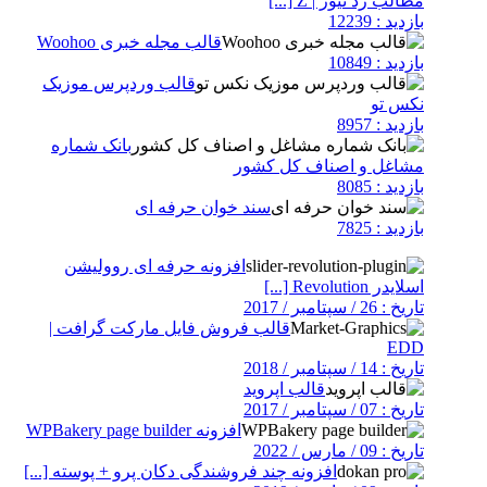
مطالب زد نیوز | Z [...]
بازدید : 12239
قالب مجله خبری Woohoo
بازدید : 10849
قالب وردپرس موزیک
نکس تو
بازدید : 8957
بانک شماره
مشاغل و اصناف کل کشور
بازدید : 8085
سند خوان حرفه ای
بازدید : 7825
افزونه حرفه ای روولیشن
اسلایدر Revolution [...]
تاریخ : 26 / سپتامبر / 2017
قالب فروش فایل مارکت گرافت |
EDD
تاریخ : 14 / سپتامبر / 2018
قالب اپروید
تاریخ : 07 / سپتامبر / 2017
افزونه WPBakery page builder
تاریخ : 09 / مارس / 2022
افزونه چند فروشندگی دکان پرو + پوسته [...]