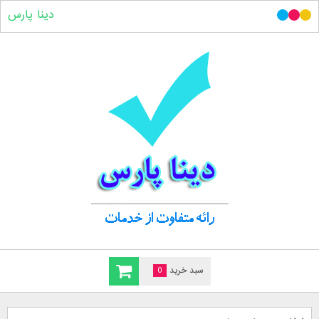
دینا پارس
سبد خرید
0