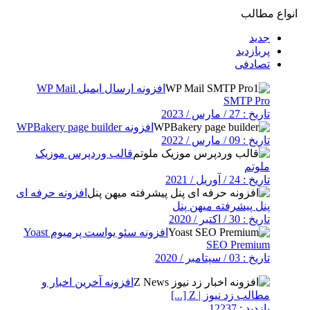
انواع مطالب
جدید
پربازدید
تصادفی
افزونه ارسال ایمیل WP Mail
SMTP Pro
تاریخ : 27 / مارس / 2023
افزونه WPBakery page builder
تاریخ : 09 / مارس / 2022
قالب وردپرس موزیک
ملوتم
تاریخ : 24 / آوریل / 2021
افزونه حرفه ای
پنل پیشرفته میهن پنل
تاریخ : 30 / اکتبر / 2020
افزونه سئو یواست پرمیوم Yoast
SEO Premium
تاریخ : 03 / سپتامبر / 2020
افزونه آخرین اخبار و
مطالب زد نیوز | Z [...]
بازدید : 12237