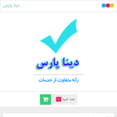
دینا پارس
سبد خرید
0