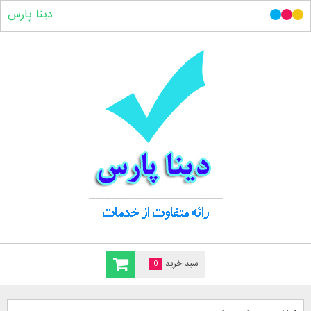
دینا پارس
سبد خرید
0