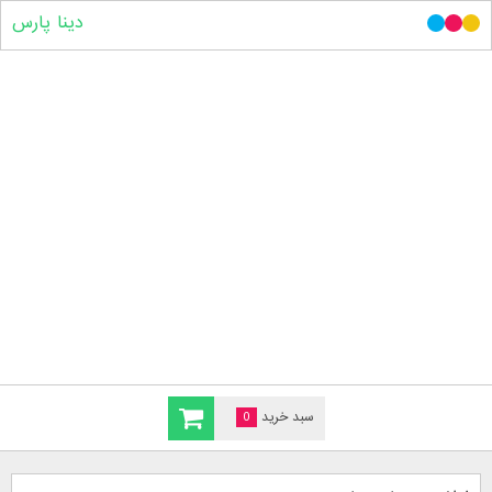
دینا پارس
سبد خرید
0