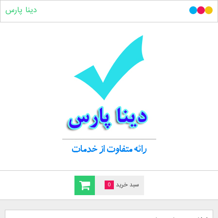
دینا پارس
سبد خرید
0