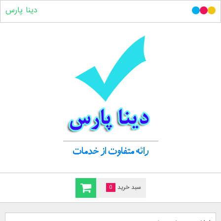
دینا پارس
سبد خرید
0