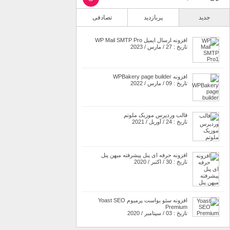
جدید
پربازدید
تصادفی
افزونه ارسال ایمیل WP Mail SMTP Pro
تاریخ : 27 / مارس / 2023
افزونه WPBakery page builder
تاریخ : 09 / مارس / 2022
قالب وردپرس موزیک ملوتم
تاریخ : 24 / آوریل / 2021
افزونه حرفه ای پنل پیشرفته میهن پنل
تاریخ : 30 / اکتبر / 2020
افزونه سئو یواست پرمیوم Yoast SEO
Premium
تاریخ : 03 / سپتامبر / 2020