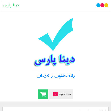
دینا پارس
سبد خرید
0