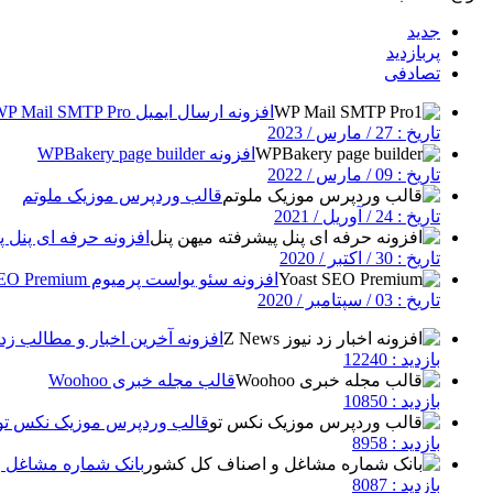
جدید
پربازدید
تصادفی
افزونه ارسال ایمیل WP Mail SMTP Pro
تاریخ : 27 / مارس / 2023
افزونه WPBakery page builder
تاریخ : 09 / مارس / 2022
قالب وردپرس موزیک ملوتم
تاریخ : 24 / آوریل / 2021
افزونه حرفه ای پنل پ
تاریخ : 30 / اکتبر / 2020
افزونه سئو یواست پرمیوم Yoast SEO Premium
تاریخ : 03 / سپتامبر / 2020
افزونه آخرین اخبار و مطالب زد نیوز | 
بازدید : 12240
قالب مجله خبری Woohoo
بازدید : 10850
قالب وردپرس موزیک نکس تو
بازدید : 8958
بانک شماره مشاغل 
بازدید : 8087