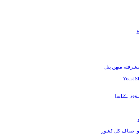
یشرفته میهن پنل
Z [...]
و اصناف کل کشور