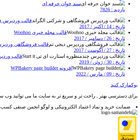
سند خوان حرفه ای
بازدید : 7826
قالب وردپرس فر
تاریخ : 14 / اکتبر / 2017
قالب مجله خبری Woohoo
تاریخ : 26 / دسامبر / 2017
قالب فروشگاهی وردپرس
تاریخ : 27 / آگوست / 2017
قالب وردپرس چ
تاریخ : 30 / ژوئن / 2019
افزونه WPBakery page builder
تاریخ : 09 / مارس / 2022
بوکمارک کنید
برای دسترسی بهتر , راحت تر و سریع تر به سایت ما می توانید وب سای
ضمانت خرید و نماد اعتماد الکترونیکی و لوگو انجمن صنفی کسب و 