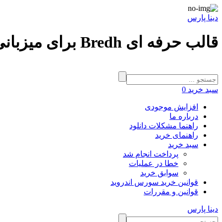
دینا پارس
قالب حرفه ای Bredh برای میزبانی وب WHMCS
سبد خرید
0
افزایش موجودی
درباره ما
راهنما مشکلات دانلود
راهنمای خرید
سبد خرید
پرداخت انجام شد
خطا در عملیات
سوابق خرید
قوانین خرید سورس اندروید
قوانین و مقررات
دینا پارس