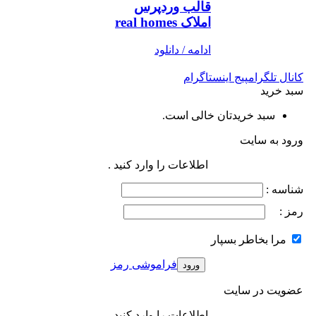
قالب وردپرس
املاک real homes
ادامه / دانلود
کانال تلگرام
پیج اینستاگرام
سبد خرید
سبد خریدتان خالی است.
ورود به سایت
اطلاعات را وارد کنید .
شناسه :
رمز :
مرا بخاطر بسپار
فراموشی رمز
عضویت در سایت
اطلاعات را وارد کنید .