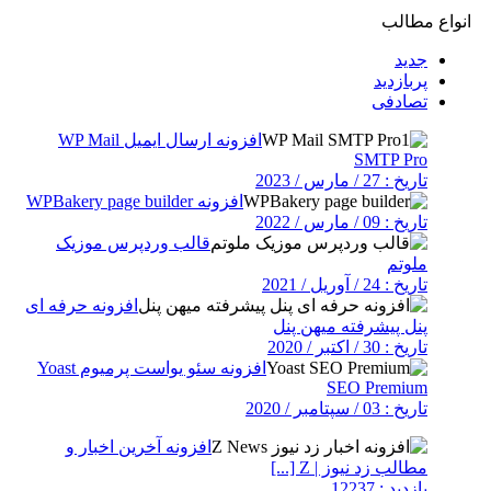
انواع مطالب
جدید
پربازدید
تصادفی
افزونه ارسال ایمیل WP Mail
SMTP Pro
تاریخ : 27 / مارس / 2023
افزونه WPBakery page builder
تاریخ : 09 / مارس / 2022
قالب وردپرس موزیک
ملوتم
تاریخ : 24 / آوریل / 2021
افزونه حرفه ای
پنل پیشرفته میهن پنل
تاریخ : 30 / اکتبر / 2020
افزونه سئو یواست پرمیوم Yoast
SEO Premium
تاریخ : 03 / سپتامبر / 2020
افزونه آخرین اخبار و
مطالب زد نیوز | Z [...]
بازدید : 12237