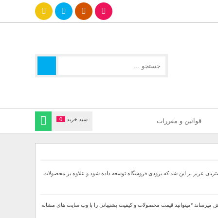
سبد خرید
0
قوانین و مقررات
جهت ارائه بهتر خدمات خدمت مشتریان عزیز بر این شد که بزودی فروشگاه توسعه داده شود و علاوه بر محصولات
ا 60درصد تخفیف دار بصورت لحاظ شده در قیمت نهایی به فروش میرساند *میتوانید قیمت محصولات و کیفیت پشتیبانی را با وب سایت های مشابه