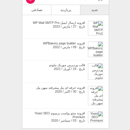
جدید
پربازدید
تصادفی
افزونه ارسال ایمیل WP Mail SMTP Pro
تاریخ : 27 / مارس / 2023
افزونه WPBakery page builder
تاریخ : 09 / مارس / 2022
قالب وردپرس موزیک ملوتم
تاریخ : 24 / آوریل / 2021
افزونه حرفه ای پنل پیشرفته میهن پنل
تاریخ : 30 / اکتبر / 2020
افزونه سئو یواست پرمیوم Yoast SEO
Premium
تاریخ : 03 / سپتامبر / 2020