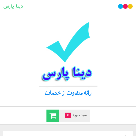
دینا پارس
سبد خرید
0