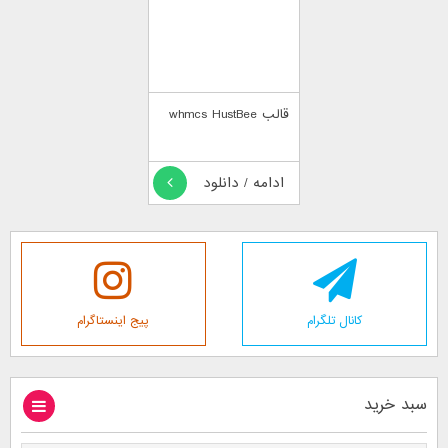
قالب whmcs HustBee
ادامه / دانلود
کانال تلگرام
پیج اینستاگرام
سبد خرید