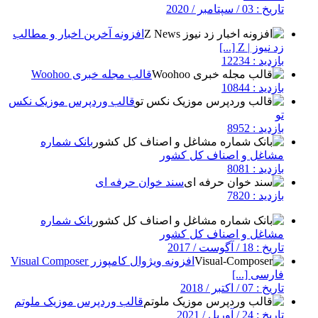
تاریخ : 03 / سپتامبر / 2020
افزونه آخرین اخبار و مطالب
زد نیوز | Z [...]
بازدید : 12234
قالب مجله خبری Woohoo
بازدید : 10844
قالب وردپرس موزیک نکس
تو
بازدید : 8952
بانک شماره
مشاغل و اصناف کل کشور
بازدید : 8081
سند خوان حرفه ای
بازدید : 7820
بانک شماره
مشاغل و اصناف کل کشور
تاریخ : 18 / آگوست / 2017
افزونه ویژوال کامپوزر Visual Composer
فارسی [...]
تاریخ : 07 / اکتبر / 2018
قالب وردپرس موزیک ملوتم
تاریخ : 24 / آوریل / 2021