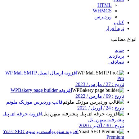
HTML
WHMCS
وردپرس
کتاب
نرم افزار
انواع مطالب
جدید
پربازدید
تصادفی
افزونه ارسال ایمیل WP Mail SMTP
Pro
تاریخ : 27 / مارس / 2023
افزونه WPBakery page builder
تاریخ : 09 / مارس / 2022
قالب وردپرس موزیک ملوتم
تاریخ : 24 / آوریل / 2021
افزونه حرفه ای پنل
پیشرفته میهن پنل
تاریخ : 30 / اکتبر / 2020
افزونه سئو یواست پرمیوم Yoast SEO
Premium