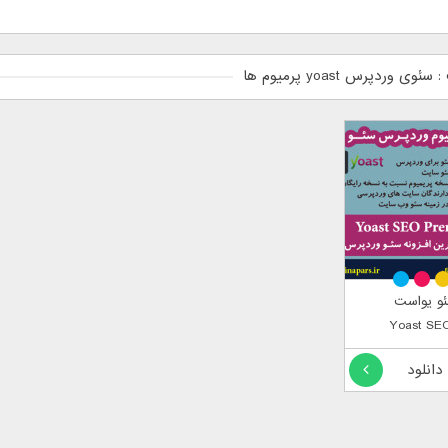
ی وردپرس yoast پرمیوم ها
ئو یواست
میوم Yoast SEO
 دانلود