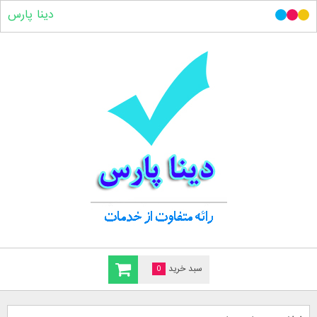
دینا پارس
سبد خرید
0