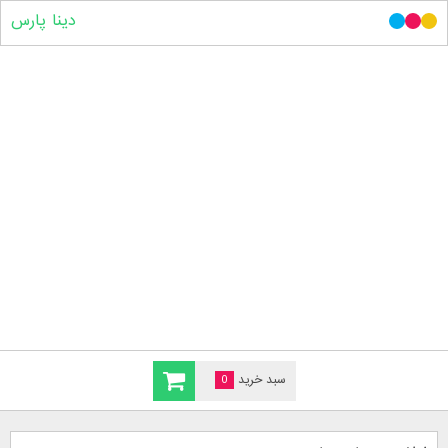
دینا پارس
سبد خرید
0