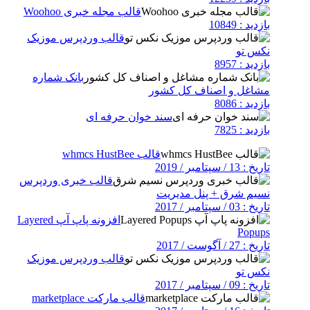
قالب مجله خبری Woohoo
بازدید : 10849
قالب وردپرس موزیک
نکس تو
بازدید : 8957
بانک شماره
مشاغل و اصناف کل کشور
بازدید : 8086
سند خوان حرفه ای
بازدید : 7825
قالب whmcs HustBee
تاریخ : 13 / سپتامبر / 2019
قالب خبری وردپرس
نسیم شرق + پنل مدیریت
تاریخ : 03 / سپتامبر / 2017
افزونه پاپ آپ Layered
Popups
تاریخ : 27 / آگوست / 2017
قالب وردپرس موزیک
نکس تو
تاریخ : 09 / سپتامبر / 2017
قالب مارکت marketplace