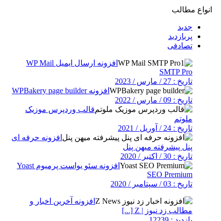
انواع مطالب
جدید
پربازدید
تصادفی
افزونه ارسال ایمیل WP Mail
SMTP Pro
تاریخ : 27 / مارس / 2023
افزونه WPBakery page builder
تاریخ : 09 / مارس / 2022
قالب وردپرس موزیک
ملوتم
تاریخ : 24 / آوریل / 2021
افزونه حرفه ای
پنل پیشرفته میهن پنل
تاریخ : 30 / اکتبر / 2020
افزونه سئو یواست پرمیوم Yoast
SEO Premium
تاریخ : 03 / سپتامبر / 2020
افزونه آخرین اخبار و
مطالب زد نیوز | Z [...]
بازدید : 12239