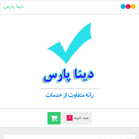
دینا پارس
سبد خرید
0