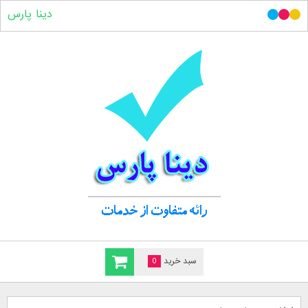
دینا پارس
سبد خرید
0