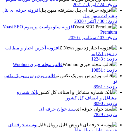
تاریخ : 24 / آوریل / 2021
افزونه حرفه ای پنل
پیشرفته میهن پنل
تاریخ : 30 / اکتبر / 2020
افزونه سئو یواست پرمیوم Yoast SEO
Premium
تاریخ : 03 / سپتامبر / 2020
افزونه آخرین اخبار و مطالب
زد نیوز | Z [...]
بازدید : 12243
قالب مجله خبری Woohoo
بازدید : 10851
قالب وردپرس موزیک نکس
تو
بازدید : 8961
بانک شماره
مشاغل و اصناف کل کشور
بازدید : 8090
سند خوان حرفه ای
بازدید : 7829
پوسته حرفه ای
فروش فایل رویال فایل