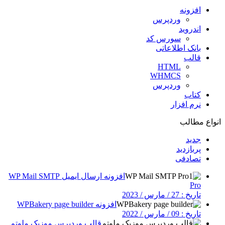
افزونه
وردپرس
اندروید
سورس کد
بانک اطلاعاتی
قالب
HTML
WHMCS
وردپرس
کتاب
نرم افزار
انواع مطالب
جدید
پربازدید
تصادفی
افزونه ارسال ایمیل WP Mail SMTP
Pro
تاریخ : 27 / مارس / 2023
افزونه WPBakery page builder
تاریخ : 09 / مارس / 2022
قالب وردپرس موزیک ملوتم