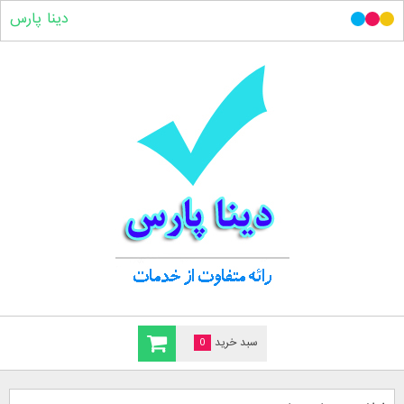
دینا پارس
سبد خرید
0