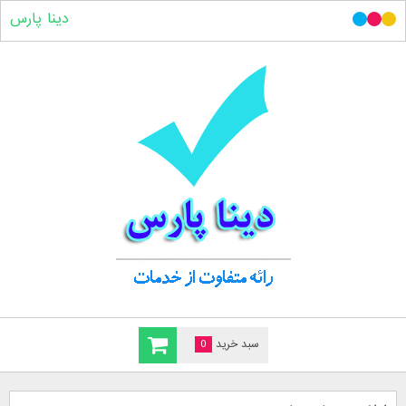
دینا پارس
سبد خرید
0