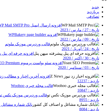
جدید
پربازدید
تصادفی
افزونه ارسال ایمیل WP Mail SMTP Pro
تاریخ : 27 / مارس / 2023
افزونه WPBakery page builder
تاریخ : 09 / مارس / 2022
قالب وردپرس موزیک ملوتم
تاریخ : 24 / آوریل / 2021
افزونه حرفه ای پنل پ
تاریخ : 30 / اکتبر / 2020
افزونه سئو یواست پرمیوم Yoast SEO Premium
تاریخ : 03 / سپتامبر / 2020
افزونه آخرین اخبار و مطالب زد نیوز | 
بازدید : 12237
قالب مجله خبری Woohoo
بازدید : 10847
قالب وردپرس موزیک نکس تو
بازدید : 8955
بانک شماره مشاغل 
بازدید : 8084