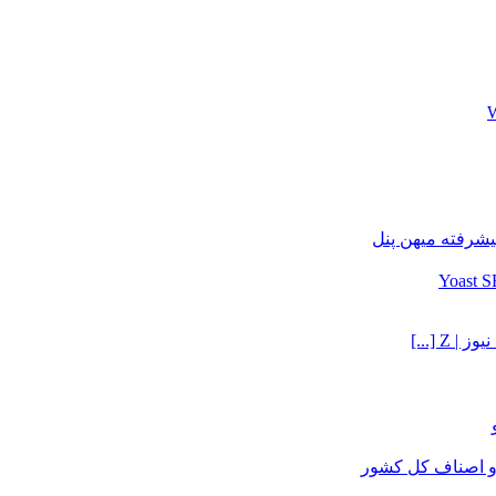
یشرفته میهن پنل
Z [...]
و اصناف کل کشور