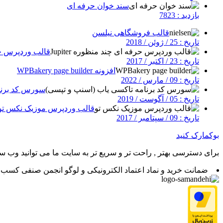
سند خوان حرفه ای
بازدید : 7823
قالب فروشگاهی نیلسن
تاریخ : 25 / ژوئن / 2018
قالب وردپرس حرفه
تاریخ : 23 / اکتبر / 2017
افزونه WPBakery page builder
تاریخ : 09 / مارس / 2022
سورس کد برنا
تاریخ : 05 / آگوست / 2019
قالب وردپرس موزیک نکس تو
تاریخ : 09 / سپتامبر / 2017
بوکمارک کنید
برای دسترسی بهتر , راحت تر و سریع تر به سایت ما می توانید وب سای
ضمانت خرید و نماد اعتماد الکترونیکی و لوگو انجمن صنفی کسب و 