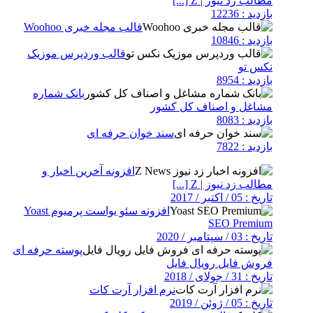
مطالب زد نیوز | Z [...]
بازدید : 12236
قالب مجله خبری Woohoo
بازدید : 10846
قالب وردپرس موزیک
نکس تو
بازدید : 8954
بانک شماره
مشاغل و اصناف کل کشور
بازدید : 8083
سند خوان حرفه ای
بازدید : 7822
افزونه آخرین اخبار و
مطالب زد نیوز | Z [...]
تاریخ : 05 / اکتبر / 2017
افزونه سئو یواست پرمیوم Yoast
SEO Premium
تاریخ : 03 / سپتامبر / 2020
پوسته حرفه ای
فروش فایل رویال فایل
تاریخ : 31 / جولای / 2018
نرم افزار آرت کات
تاریخ : 05 / ژوئن / 2019