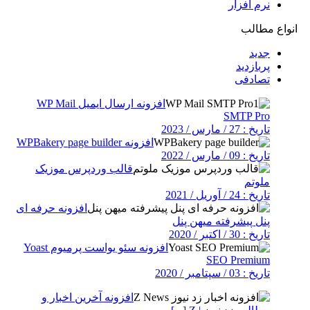
نرم افزار
انواع مطالب
جدید
پربازدید
تصادفی
افزونه ارسال ایمیل WP Mail
SMTP Pro
تاریخ : 27 / مارس / 2023
افزونه WPBakery page builder
تاریخ : 09 / مارس / 2022
قالب وردپرس موزیک
ملوتم
تاریخ : 24 / آوریل / 2021
افزونه حرفه ای
پنل پیشرفته میهن پنل
تاریخ : 30 / اکتبر / 2020
افزونه سئو یواست پرمیوم Yoast
SEO Premium
تاریخ : 03 / سپتامبر / 2020
افزونه آخرین اخبار و