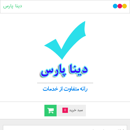
دینا پارس
سبد خرید
0