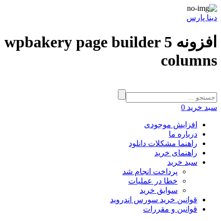
دینا پارس
افزونه wpbakery page builder 5
columns
سبد خرید
0
افزایش موجودی
درباره ما
راهنما مشکلات دانلود
راهنمای خرید
سبد خرید
پرداخت انجام شد
خطا در عملیات
سوابق خرید
قوانین خرید سورس اندروید
قوانین و مقررات