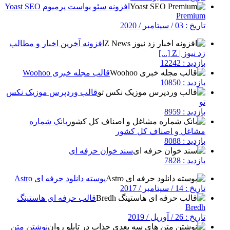
افزونه سئو یواست پرمیوم Yoast SEO
Premium
تاریخ : 03 / سپتامبر / 2020
افزونه آخرین اخبار و مطالب
زد نیوز | Z [...]
بازدید : 12242
قالب مجله خبری Woohoo
بازدید : 10850
قالب وردپرس موزیک نکس
تو
بازدید : 8959
بانک شماره
مشاغل و اصناف کل کشور
بازدید : 8088
سند خوان حرفه ای
بازدید : 7828
پوسته دانلود حرفه ای Astro
تاریخ : 14 / سپتامبر / 2017
قالب حرفه ای هاستینگ
Bredh
تاریخ : 26 / آوریل / 2019
نوشتن متن