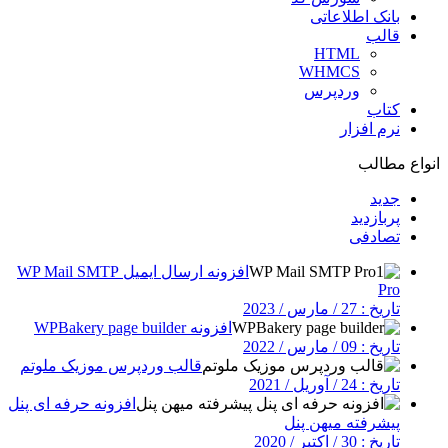
بانک اطلاعاتی
قالب
HTML
WHMCS
وردپرس
کتاب
نرم افزار
انواع مطالب
جدید
پربازدید
تصادفی
افزونه ارسال ایمیل WP Mail SMTP
Pro
تاریخ : 27 / مارس / 2023
افزونه WPBakery page builder
تاریخ : 09 / مارس / 2022
قالب وردپرس موزیک ملوتم
تاریخ : 24 / آوریل / 2021
افزونه حرفه ای پنل
پیشرفته میهن پنل
تاریخ : 30 / اکتبر / 2020