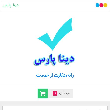
دینا پارس
سبد خرید
0