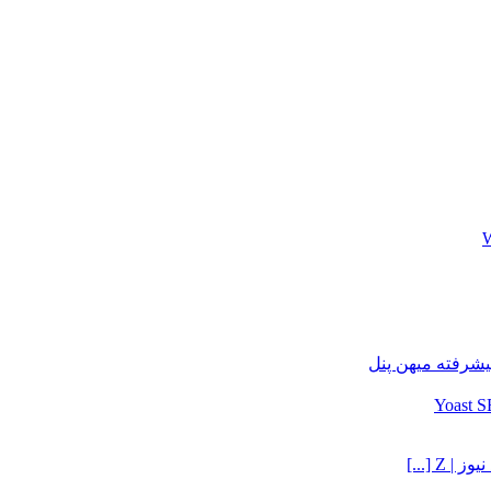
یشرفته میهن پنل
Z [...]