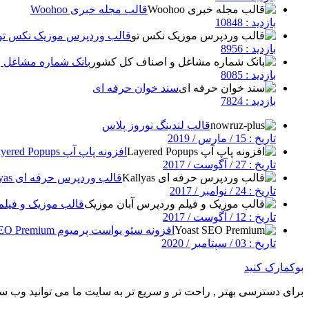
قالب مجله خبری Woohoo
بازدید : 10848
قالب وردپرس موزیک نکس تو
بازدید : 8956
بانک شماره مشاغل 
بازدید : 8085
سند خوان حرفه ای
بازدید : 7824
قالب لندینگ نوروز پلاس
تاریخ : 15 / مارس / 2019
افزونه پاپ آپ Layered Popups
تاریخ : 27 / آگوست / 2017
قالب وردپرس حرفه ای Kallyas
تاریخ : 24 / نوامبر / 2017
قالب موزیک و فیلم
تاریخ : 12 / آگوست / 2017
افزونه سئو یواست پرمیوم Yoast SEO Premium
تاریخ : 03 / سپتامبر / 2020
بوکمارک کنید
برای دسترسی بهتر , راحت تر و سریع تر به سایت ما می توانید وب سای