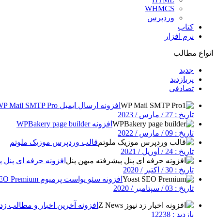
WHMCS
وردپرس
کتاب
نرم افزار
انواع مطالب
جدید
پربازدید
تصادفی
افزونه ارسال ایمیل WP Mail SMTP Pro
تاریخ : 27 / مارس / 2023
افزونه WPBakery page builder
تاریخ : 09 / مارس / 2022
قالب وردپرس موزیک ملوتم
تاریخ : 24 / آوریل / 2021
افزونه حرفه ای پنل پ
تاریخ : 30 / اکتبر / 2020
افزونه سئو یواست پرمیوم Yoast SEO Premium
تاریخ : 03 / سپتامبر / 2020
افزونه آخرین اخبار و مطالب زد نیوز | 
بازدید : 12238