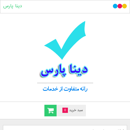
دینا پارس
سبد خرید
0