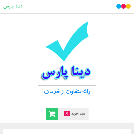
دینا پارس
سبد خرید
0