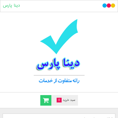
دینا پارس
سبد خرید
0