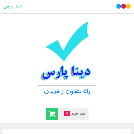
دینا پارس
سبد خرید
0