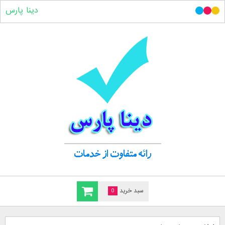
دینا پارس
سبد خرید
0