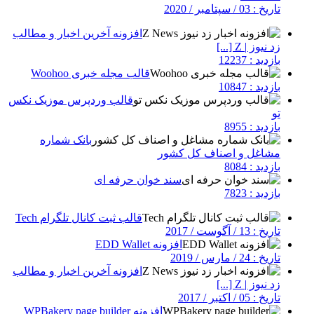
تاریخ : 03 / سپتامبر / 2020
افزونه آخرین اخبار و مطالب
زد نیوز | Z [...]
بازدید : 12237
قالب مجله خبری Woohoo
بازدید : 10847
قالب وردپرس موزیک نکس
تو
بازدید : 8955
بانک شماره
مشاغل و اصناف کل کشور
بازدید : 8084
سند خوان حرفه ای
بازدید : 7823
قالب ثبت کانال تلگرام Tech
تاریخ : 13 / آگوست / 2017
افزونه EDD Wallet
تاریخ : 24 / مارس / 2019
افزونه آخرین اخبار و مطالب
زد نیوز | Z [...]
تاریخ : 05 / اکتبر / 2017
افزونه WPBakery page builder