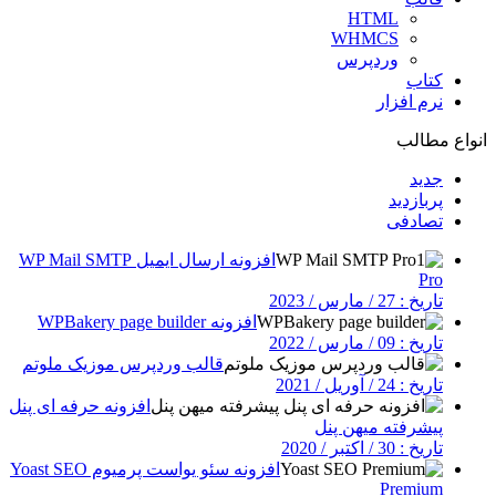
HTML
WHMCS
وردپرس
کتاب
نرم افزار
انواع مطالب
جدید
پربازدید
تصادفی
افزونه ارسال ایمیل WP Mail SMTP
Pro
تاریخ : 27 / مارس / 2023
افزونه WPBakery page builder
تاریخ : 09 / مارس / 2022
قالب وردپرس موزیک ملوتم
تاریخ : 24 / آوریل / 2021
افزونه حرفه ای پنل
پیشرفته میهن پنل
تاریخ : 30 / اکتبر / 2020
افزونه سئو یواست پرمیوم Yoast SEO
Premium