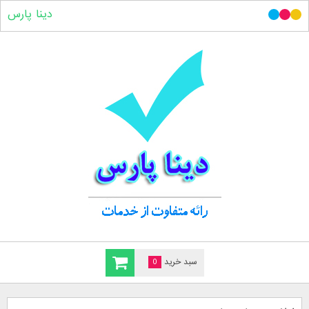
دینا پارس
سبد خرید
0