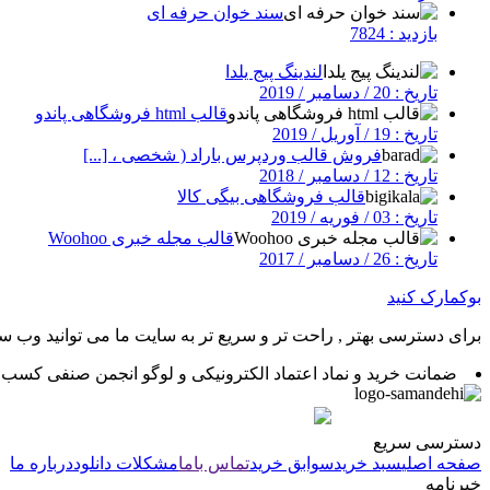
سند خوان حرفه ای
بازدید : 7824
لندینگ پیج یلدا
تاریخ : 20 / دسامبر / 2019
قالب html فروشگاهی پاندو
تاریخ : 19 / آوریل / 2019
فروش قالب وردپرس باراد ( شخصی ، [...]
تاریخ : 12 / دسامبر / 2018
قالب فروشگاهی بیگی کالا
تاریخ : 03 / فوریه / 2019
قالب مجله خبری Woohoo
تاریخ : 26 / دسامبر / 2017
بوکمارک کنید
برای دسترسی بهتر , راحت تر و سریع تر به سایت ما می توانید وب سای
ضمانت خرید و نماد اعتماد الکترونیکی و لوگو انجمن صنفی کسب و 
دسترسی سریع
صفحه اصلی
سبد خرید
سوابق خرید
تماس باما
مشکلات دانلود
درباره ما
خبرنامه