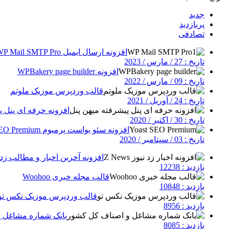
جدید
پربازدید
تصادفی
افزونه ارسال ایمیل WP Mail SMTP Pro
تاریخ : 27 / مارس / 2023
افزونه WPBakery page builder
تاریخ : 09 / مارس / 2022
قالب وردپرس موزیک ملوتم
تاریخ : 24 / آوریل / 2021
افزونه حرفه ای پنل پ
تاریخ : 30 / اکتبر / 2020
افزونه سئو یواست پرمیوم Yoast SEO Premium
تاریخ : 03 / سپتامبر / 2020
افزونه آخرین اخبار و مطالب زد نیوز | 
بازدید : 12238
قالب مجله خبری Woohoo
بازدید : 10848
قالب وردپرس موزیک نکس تو
بازدید : 8956
بانک شماره مشاغل 
بازدید : 8085