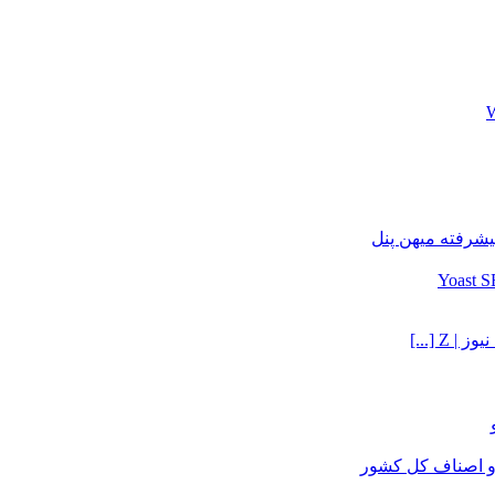
یشرفته میهن پنل
Z [...]
و اصناف کل کشور