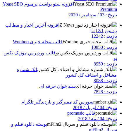
افزونه سئو یواست پرمیوم Yoast SEO
Premium
تاریخ : 03 / سپتامبر / 2020
افزونه آخرین اخبار و مطالب
زد نیوز | Z [...]
بازدید : 12242
قالب مجله خبری Woohoo
بازدید : 10850
قالب وردپرس موزیک نکس
تو
بازدید : 8959
بانک شماره
مشاغل و اصناف کل کشور
بازدید : 8088
سند خوان حرفه ای
بازدید : 7828
سورس کد ممبرگیر و بازدیدگیر تلگرام
تاریخ : 04 / آوریل / 2018
قالب promusic
تاریخ : 04 / مه / 2018
پوسته دانلود فیلم و
سریال mFilm2