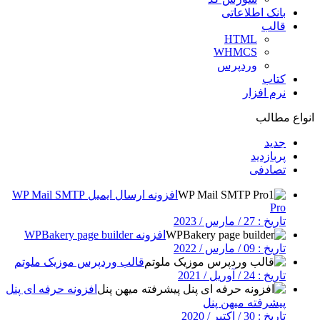
بانک اطلاعاتی
قالب
HTML
WHMCS
وردپرس
کتاب
نرم افزار
انواع مطالب
جدید
پربازدید
تصادفی
افزونه ارسال ایمیل WP Mail SMTP
Pro
تاریخ : 27 / مارس / 2023
افزونه WPBakery page builder
تاریخ : 09 / مارس / 2022
قالب وردپرس موزیک ملوتم
تاریخ : 24 / آوریل / 2021
افزونه حرفه ای پنل
پیشرفته میهن پنل
تاریخ : 30 / اکتبر / 2020