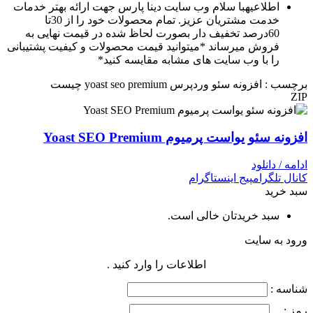
اطلاعیه
با سلام وب سایت دینا پارس جهت ارائه بهتر خدمات
خدمت مشتریان عزیز. تمام محصولات خود را از 30تا
60درصد تخفیف دار بصورت لحاظ شده در قیمت نهایی به
فروش میرساند *میتوانید قیمت محصولات و کیفیت پشتیبانی
را با وب سایت های مشابه مقایسه کنید*
برچسب : افزونه سئو وردپرس yoast seo premium چیست
ZIP
افزونه سئو یواست پرمیوم Yoast SEO Premium
ادامه / دانلود
کانال تلگرام
پیج اینستاگرام
سبد خرید
سبد خریدتان خالی است.
ورود به سایت
اطلاعات را وارد کنید .
شناسه :
رمز :