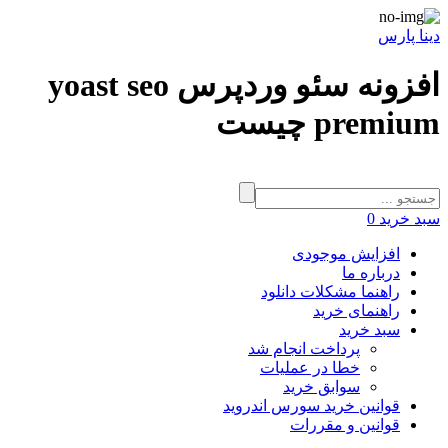
دینا پارس
افزونه سئو وردپرس yoast seo
premium چیست
سبد خرید
0
افزایش موجودی
درباره ما
راهنما مشکلات دانلود
راهنمای خرید
سبد خرید
پرداخت انجام شد
خطا در عملیات
سوابق خرید
قوانین خرید سورس اندروید
قوانین و مقررات