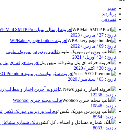
جدید
پربازدید
تصادفی
افزونه ارسال ایمیل WP Mail SMTP Pro
تاریخ : 27 / مارس / 2023
افزونه WPBakery page builder
تاریخ : 09 / مارس / 2022
قالب وردپرس موزیک ملوتم
تاریخ : 24 / آوریل / 2021
افزونه حرفه ای پنل پ
تاریخ : 30 / اکتبر / 2020
افزونه سئو یواست پرمیوم Yoast SEO Premium
تاریخ : 03 / سپتامبر / 2020
افزونه آخرین اخبار و مطالب زد نیوز | 
بازدید : 12236
قالب مجله خبری Woohoo
بازدید : 10846
قالب وردپرس موزیک نکس تو
بازدید : 8954
بانک شماره مشاغل 
بازدید : 8083