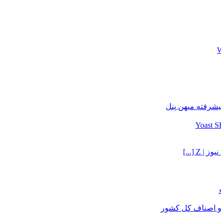
یشرفته میهن پنل
Z [...]
و اصناف کل کشور