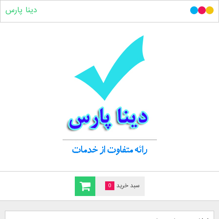
دینا پارس
سبد خرید
0