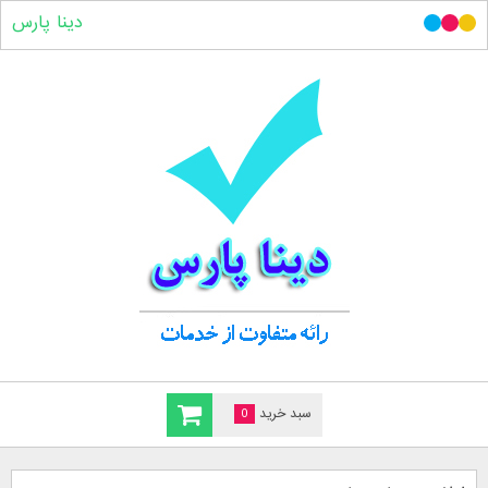
دینا پارس
سبد خرید
0