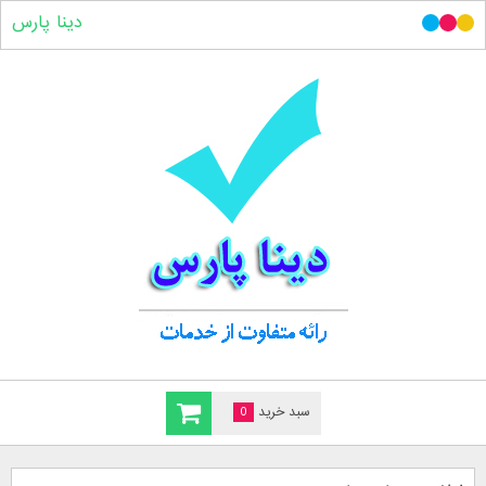
دینا پارس
سبد خرید
0